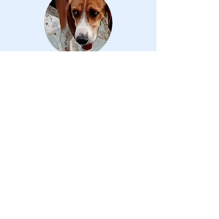
Valérie L,
Consultation canine
Je recommande Roxane car lors de la
consultation elle a été douce,
attentionné et patiente avec ma
chienne. Pendant la séance, elle nous
explique ce qu'elle fait avec les
raisons et nous rassure si besoin. Le
compte rendu qu'elle nous envoie par
mail est illustré et bien détaillé.