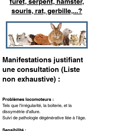
furet, serpent, hamster,
souris, rat, gerbille,...?
​​Manifestations justifiant
une consult
ation (Liste
non exhaustive)
:
Problèmes locomoteurs
:
Tels que l'irrégularité, la boiterie, et la
dissymétrie d'allure.
​Suivi de pathologie dégénérative liée à l'âge.
Sensibilité :