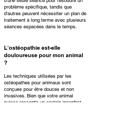
d'une seule séance pour résoudre un
problème spécifique, tandis que
d'autres peuvent nécessiter un plan de
traitement à long terme avec plusieurs
séances espacées dans le temps.
L'ostéopathie est-elle
douloureuse pour mon animal
?
Les techniques utilisées par les
ostéopathes pour animaux sont
conçues pour être douces et non
invasives. Bien que votre animal
puisse ressentir un certain inconfort
pendant la séance, cela ne devrait pas
être douloureux. Les ostéopathes
travaillent en étroite collaboration avec