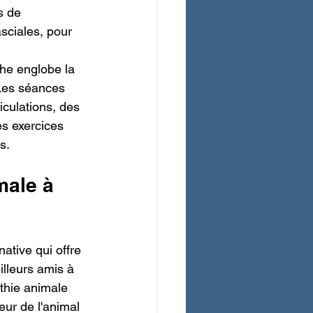
s de 
sciales, pour 
che englobe la 
Les séances 
culations, des 
es exercices 
s.
male à 
ative qui offre 
illeurs amis à 
thie animale 
ur de l'animal 