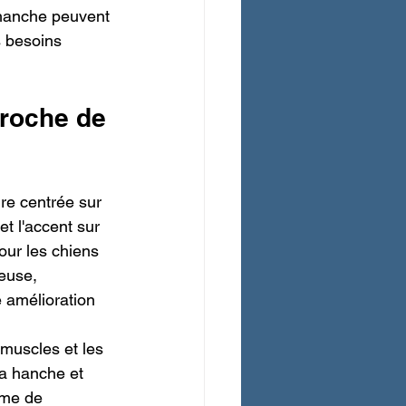
a hanche peuvent 
s besoins 
roche de 
re centrée sur 
t l'accent sur 
our les chiens 
euse, 
 amélioration 
muscles et les 
la hanche et 
mme de 