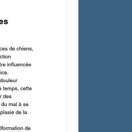
es 
ces de chiens, 
ction 
tre influencée 
ice.
douleur 
e temps, cette 
r des 
 du mal à se 
plasie de la 
lformation de 