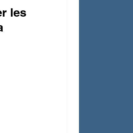
r les
a