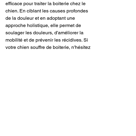
efficace pour traiter la boiterie chez le 
chien. En ciblant les causes profondes 
de la douleur et en adoptant une 
approche holistique, elle permet de 
soulager les douleurs, d'améliorer la 
mobilité et de prévenir les récidives. Si 
votre chien souffre de boiterie, n'hésitez 
pas à consulter un ostéopathe canin 
pour lui offrir un soulagement durable.
Optimisez la santé de 
votre chien avec un 
ostéopathe canin 
expérimenté
En intégrant l'ostéopathie dans le plan 
de soin de votre animal, vous 
investissez dans son bien-être à long 